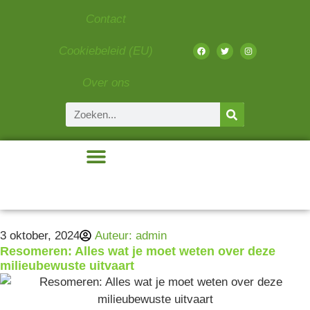
Contact
Cookiebeleid (EU)
Over ons
Beauty & Fashion
Eten & Drinken
Gadgets & Tech
Liefde & Relaties
3 oktober, 2024
Auteur:
admin
Resomeren: Alles wat je moet weten over deze
milieubewuste uitvaart