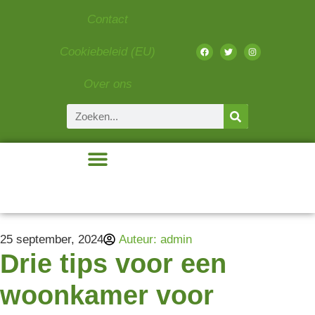
Contact
Cookiebeleid (EU)
Over ons
Beauty & Fashion
Eten & Drinken
Gadgets & Tech
Liefde & Relaties
25 september, 2024
Auteur:
admin
Drie tips voor een
woonkamer voor