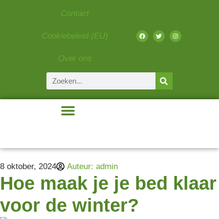
Contact
Cookiebeleid (EU)
Over ons
Beauty & Fashion
Eten & Drinken
Gadgets & Tech
Liefde & Relaties
8 oktober, 2024
Auteur:
admin
Hoe maak je je bed klaar
voor de winter?