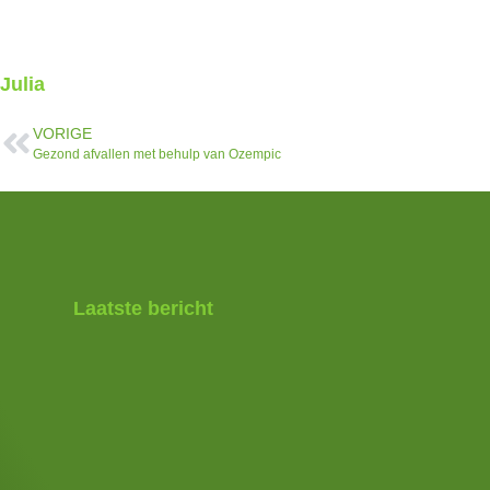
Julia
VORIGE
Gezond afvallen met behulp van Ozempic
Laatste bericht