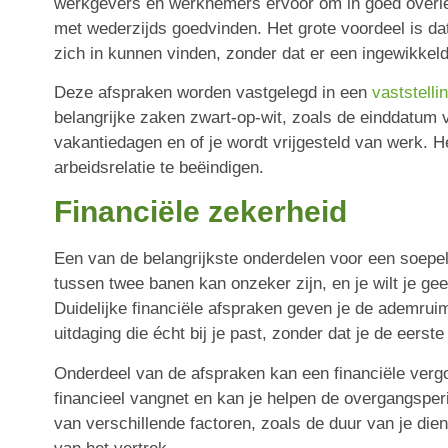
werkgevers en werknemers ervoor om in goed overleg 
met wederzijds goedvinden. Het grote voordeel is da
zich in kunnen vinden, zonder dat er een ingewikkel
Deze afspraken worden vastgelegd in een
vaststell
belangrijke zaken zwart-op-wit, zoals de einddatum v
vakantiedagen en of je wordt vrijgesteld van werk.
arbeidsrelatie te beëindigen.
Financiële zekerheid
Een van de belangrijkste onderdelen voor een soepel 
tussen twee banen kan onzeker zijn, en je wilt je g
Duidelijke financiële afspraken geven je de ademrui
uitdaging die écht bij je past, zonder dat je de eers
Onderdeel van de afspraken kan een financiële verg
financieel vangnet en kan je helpen de overgangsper
van verschillende factoren, zoals de duur van je di