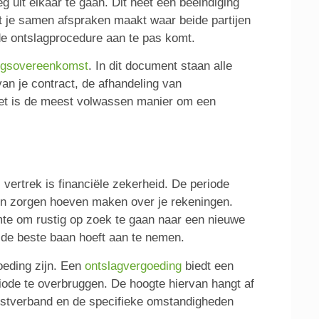
uit elkaar te gaan. Dit heet een beëindiging
t je samen afspraken maakt waar beide partijen
de ontslagprocedure aan te pas komt.
ingsovereenkomst
. In dit document staan alle
an je contract, de afhandeling van
 Het is de meest volwassen manier om een
vertrek is financiële zekerheid. De periode
een zorgen hoeven maken over je rekeningen.
mte om rustig op zoek te gaan naar een nieuwe
te de beste baan hoeft aan te nemen.
oeding zijn. Een
ontslagvergoeding
biedt een
iode te overbruggen. De hoogte hiervan hangt af
enstverband en de specifieke omstandigheden