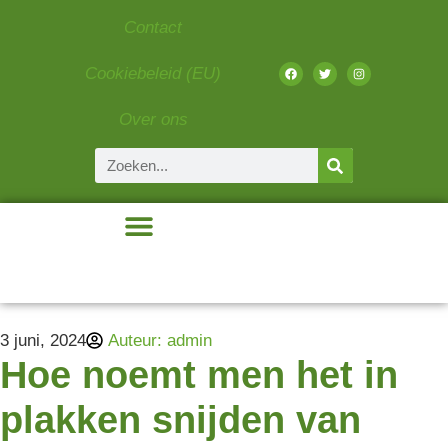
Contact
Cookiebeleid (EU)
Over ons
Beauty & Fashion
Eten & Drinken
Gadgets & Tech
Liefde & Relaties
3 juni, 2024
Auteur:
admin
Hoe noemt men het in
plakken snijden van