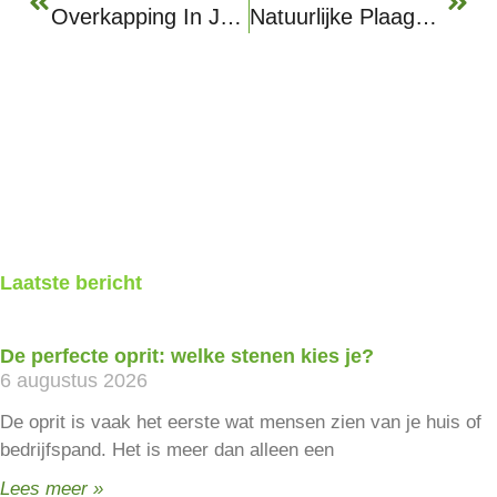
Overkapping In Je Tuin: Waar Moet Je Rekening Mee Houden?
Natuurlijke Plaagbestrijding Met Aaltjes: Zo Houd Je Je Tuin Groen En Gezond
Laatste bericht
De perfecte oprit: welke stenen kies je?
6 augustus 2026
De oprit is vaak het eerste wat mensen zien van je huis of
bedrijfspand. Het is meer dan alleen een
Lees meer »