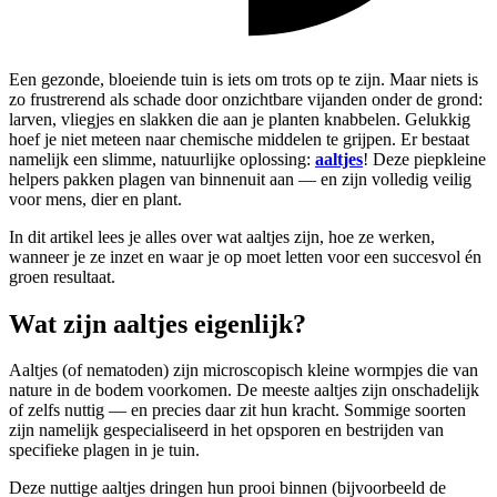
Een gezonde, bloeiende tuin is iets om trots op te zijn. Maar niets is
zo frustrerend als schade door onzichtbare vijanden onder de grond:
larven, vliegjes en slakken die aan je planten knabbelen. Gelukkig
hoef je niet meteen naar chemische middelen te grijpen. Er bestaat
namelijk een slimme, natuurlijke oplossing:
aaltjes
! Deze piepkleine
helpers pakken plagen van binnenuit aan — en zijn volledig veilig
voor mens, dier en plant.
In dit artikel lees je alles over wat aaltjes zijn, hoe ze werken,
wanneer je ze inzet en waar je op moet letten voor een succesvol én
groen resultaat.
Wat zijn aaltjes eigenlijk?
Aaltjes (of nematoden) zijn microscopisch kleine wormpjes die van
nature in de bodem voorkomen. De meeste aaltjes zijn onschadelijk
of zelfs nuttig — en precies daar zit hun kracht. Sommige soorten
zijn namelijk gespecialiseerd in het opsporen en bestrijden van
specifieke plagen in je tuin.
Deze nuttige aaltjes dringen hun prooi binnen (bijvoorbeeld de