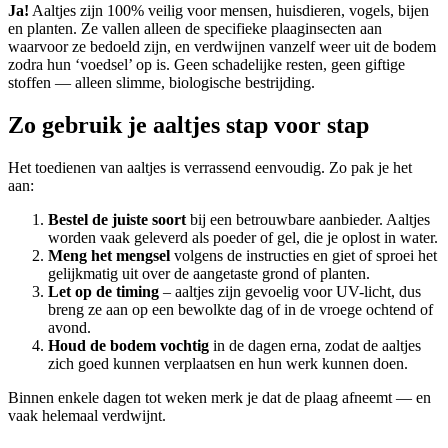
Ja!
Aaltjes zijn 100% veilig voor mensen, huisdieren, vogels, bijen
en planten. Ze vallen alleen de specifieke plaaginsecten aan
waarvoor ze bedoeld zijn, en verdwijnen vanzelf weer uit de bodem
zodra hun ‘voedsel’ op is. Geen schadelijke resten, geen giftige
stoffen — alleen slimme, biologische bestrijding.
Zo gebruik je aaltjes stap voor stap
Het toedienen van aaltjes is verrassend eenvoudig. Zo pak je het
aan:
Bestel de juiste soort
bij een betrouwbare aanbieder. Aaltjes
worden vaak geleverd als poeder of gel, die je oplost in water.
Meng het mengsel
volgens de instructies en giet of sproei het
gelijkmatig uit over de aangetaste grond of planten.
Let op de timing
– aaltjes zijn gevoelig voor UV-licht, dus
breng ze aan op een bewolkte dag of in de vroege ochtend of
avond.
Houd de bodem vochtig
in de dagen erna, zodat de aaltjes
zich goed kunnen verplaatsen en hun werk kunnen doen.
Binnen enkele dagen tot weken merk je dat de plaag afneemt — en
vaak helemaal verdwijnt.