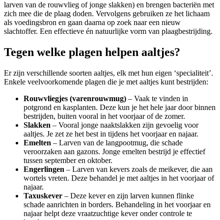
larven van de rouwvlieg of jonge slakken) en brengen bacteriën met
zich mee die de plaag doden. Vervolgens gebruiken ze het lichaam
als voedingsbron en gaan daarna op zoek naar een nieuw
slachtoffer. Een effectieve én natuurlijke vorm van plaagbestrijding.
Tegen welke plagen helpen aaltjes?
Er zijn verschillende soorten aaltjes, elk met hun eigen ‘specialiteit’.
Enkele veelvoorkomende plagen die je met aaltjes kunt bestrijden:
Rouwvliegjes (varenrouwmug)
– Vaak te vinden in
potgrond en kasplanten. Deze kun je het hele jaar door binnen
bestrijden, buiten vooral in het voorjaar of de zomer.
Slakken
– Vooral jonge naaktslakken zijn gevoelig voor
aaltjes. Je zet ze het best in tijdens het voorjaar en najaar.
Emelten
– Larven van de langpootmug, die schade
veroorzaken aan gazons. Jonge emelten bestrijd je effectief
tussen september en oktober.
Engerlingen
– Larven van kevers zoals de meikever, die aan
wortels vreten. Deze behandel je met aaltjes in het voorjaar of
najaar.
Taxuskever
– Deze kever en zijn larven kunnen flinke
schade aanrichten in borders. Behandeling in het voorjaar en
najaar helpt deze vraatzuchtige kever onder controle te