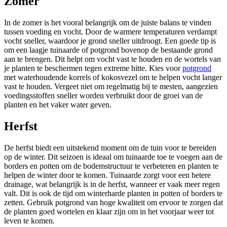
Zomer
In de zomer is het vooral belangrijk om de juiste balans te vinden
tussen voeding en vocht. Door de warmere temperaturen verdampt
vocht sneller, waardoor je grond sneller uitdroogt. Een goede tip is
om een laagje tuinaarde of potgrond bovenop de bestaande grond
aan te brengen. Dit helpt om vocht vast te houden en de wortels van
je planten te beschermen tegen extreme hitte. Kies voor
potgrond
met waterhoudende korrels of kokosvezel om te helpen vocht langer
vast te houden. Vergeet niet om regelmatig bij te mesten, aangezien
voedingsstoffen sneller worden verbruikt door de groei van de
planten en het vaker water geven.
Herfst
De herfst biedt een uitstekend moment om de tuin voor te bereiden
op de winter. Dit seizoen is ideaal om tuinaarde toe te voegen aan de
borders en potten om de bodemstructuur te verbeteren en planten te
helpen de winter door te komen. Tuinaarde zorgt voor een betere
drainage, wat belangrijk is in de herfst, wanneer er vaak meer regen
valt. Dit is ook de tijd om winterharde planten in potten of borders te
zetten. Gebruik potgrond van hoge kwaliteit om ervoor te zorgen dat
de planten goed wortelen en klaar zijn om in het voorjaar weer tot
leven te komen.