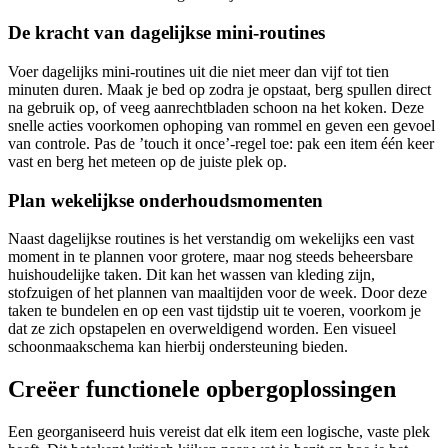
De kracht van dagelijkse mini-routines
Voer dagelijks mini-routines uit die niet meer dan vijf tot tien
minuten duren. Maak je bed op zodra je opstaat, berg spullen direct
na gebruik op, of veeg aanrechtbladen schoon na het koken. Deze
snelle acties voorkomen ophoping van rommel en geven een gevoel
van controle. Pas de ’touch it once’-regel toe: pak een item één keer
vast en berg het meteen op de juiste plek op.
Plan wekelijkse onderhoudsmomenten
Naast dagelijkse routines is het verstandig om wekelijks een vast
moment in te plannen voor grotere, maar nog steeds beheersbare
huishoudelijke taken. Dit kan het wassen van kleding zijn,
stofzuigen of het plannen van maaltijden voor de week. Door deze
taken te bundelen en op een vast tijdstip uit te voeren, voorkom je
dat ze zich opstapelen en overweldigend worden. Een visueel
schoonmaakschema kan hierbij ondersteuning bieden.
Creëer functionele opbergoplossingen
Een georganiseerd huis vereist dat elk item een logische, vaste plek