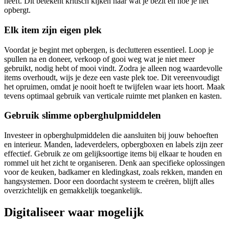
heeft. Dit betekent kritisch kijken naar wat je bezit en hoe je het
opbergt.
Elk item zijn eigen plek
Voordat je begint met opbergen, is declutteren essentieel. Loop je
spullen na en doneer, verkoop of gooi weg wat je niet meer
gebruikt, nodig hebt of mooi vindt. Zodra je alleen nog waardevolle
items overhoudt, wijs je deze een vaste plek toe. Dit vereenvoudigt
het opruimen, omdat je nooit hoeft te twijfelen waar iets hoort. Maak
tevens optimaal gebruik van verticale ruimte met planken en kasten.
Gebruik slimme opberghulpmiddelen
Investeer in opberghulpmiddelen die aansluiten bij jouw behoeften
en interieur. Manden, ladeverdelers, opbergboxen en labels zijn zeer
effectief. Gebruik ze om gelijksoortige items bij elkaar te houden en
rommel uit het zicht te organiseren. Denk aan specifieke oplossingen
voor de keuken, badkamer en kledingkast, zoals rekken, manden en
hangsystemen. Door een doordacht systeem te creëren, blijft alles
overzichtelijk en gemakkelijk toegankelijk.
Digitaliseer waar mogelijk