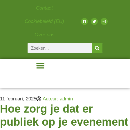
Contact
Cookiebeleid (EU)
Over ons
Beauty & Fashion
Eten & Drinken
Gadgets & Tech
Liefde & Relaties
11 februari, 2025
Auteur:
admin
Hoe zorg je dat er
publiek op je evenement