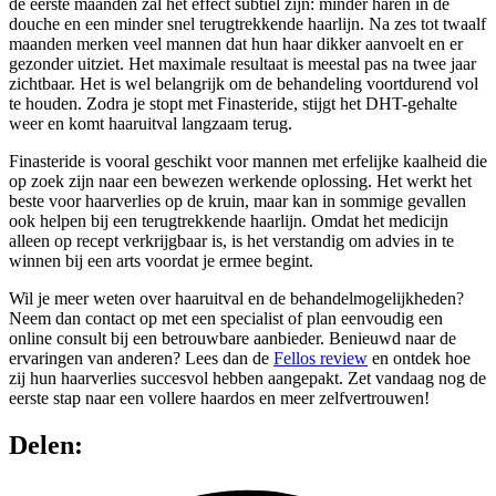
de eerste maanden zal het effect subtiel zijn: minder haren in de
douche en een minder snel terugtrekkende haarlijn. Na zes tot twaalf
maanden merken veel mannen dat hun haar dikker aanvoelt en er
gezonder uitziet. Het maximale resultaat is meestal pas na twee jaar
zichtbaar. Het is wel belangrijk om de behandeling voortdurend vol
te houden. Zodra je stopt met Finasteride, stijgt het DHT-gehalte
weer en komt haaruitval langzaam terug.
Finasteride is vooral geschikt voor mannen met erfelijke kaalheid die
op zoek zijn naar een bewezen werkende oplossing. Het werkt het
beste voor haarverlies op de kruin, maar kan in sommige gevallen
ook helpen bij een terugtrekkende haarlijn. Omdat het medicijn
alleen op recept verkrijgbaar is, is het verstandig om advies in te
winnen bij een arts voordat je ermee begint.
Wil je meer weten over haaruitval en de behandelmogelijkheden?
Neem dan contact op met een specialist of plan eenvoudig een
online consult bij een betrouwbare aanbieder. Benieuwd naar de
ervaringen van anderen? Lees dan de
Fellos review
en ontdek hoe
zij hun haarverlies succesvol hebben aangepakt. Zet vandaag nog de
eerste stap naar een vollere haardos en meer zelfvertrouwen!
Delen: