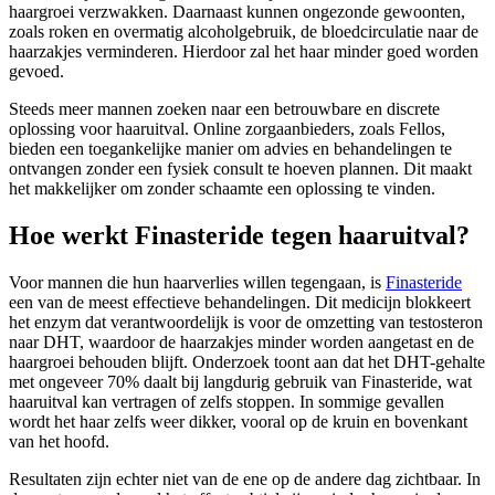
haargroei verzwakken. Daarnaast kunnen ongezonde gewoonten,
zoals roken en overmatig alcoholgebruik, de bloedcirculatie naar de
haarzakjes verminderen. Hierdoor zal het haar minder goed worden
gevoed.
Steeds meer mannen zoeken naar een betrouwbare en discrete
oplossing voor haaruitval. Online zorgaanbieders, zoals Fellos,
bieden een toegankelijke manier om advies en behandelingen te
ontvangen zonder een fysiek consult te hoeven plannen. Dit maakt
het makkelijker om zonder schaamte een oplossing te vinden.
Hoe werkt Finasteride tegen haaruitval?
Voor mannen die hun haarverlies willen tegengaan, is
Finasteride
een van de meest effectieve behandelingen. Dit medicijn blokkeert
het enzym dat verantwoordelijk is voor de omzetting van testosteron
naar DHT, waardoor de haarzakjes minder worden aangetast en de
haargroei behouden blijft. Onderzoek toont aan dat het DHT-gehalte
met ongeveer 70% daalt bij langdurig gebruik van Finasteride, wat
haaruitval kan vertragen of zelfs stoppen. In sommige gevallen
wordt het haar zelfs weer dikker, vooral op de kruin en bovenkant
van het hoofd.
Resultaten zijn echter niet van de ene op de andere dag zichtbaar. In