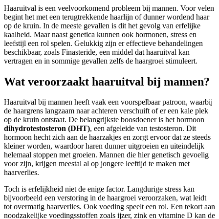
Haaruitval is een veelvoorkomend probleem bij mannen. Voor velen
begint het met een terugtrekkende haarlijn of dunner wordend haar
op de kruin. In de meeste gevallen is dit het gevolg van erfelijke
kaalheid. Maar naast genetica kunnen ook hormonen, stress en
leefstijl een rol spelen. Gelukkig zijn er effectieve behandelingen
beschikbaar, zoals Finasteride, een middel dat haaruitval kan
vertragen en in sommige gevallen zelfs de haargroei stimuleert.
Wat veroorzaakt haaruitval bij mannen?
Haaruitval bij mannen heeft vaak een voorspelbaar patroon, waarbij
de haargrens langzaam naar achteren verschuift of er een kale plek
op de kruin ontstaat. De belangrijkste boosdoener is het hormoon
dihydrotestosteron (DHT)
, een afgeleide van testosteron. Dit
hormoon hecht zich aan de haarzakjes en zorgt ervoor dat ze steeds
kleiner worden, waardoor haren dunner uitgroeien en uiteindelijk
helemaal stoppen met groeien. Mannen die hier genetisch gevoelig
voor zijn, krijgen meestal al op jongere leeftijd te maken met
haarverlies.
Toch is erfelijkheid niet de enige factor. Langdurige stress kan
bijvoorbeeld een verstoring in de haargroei veroorzaken, wat leidt
tot overmatig haarverlies. Ook voeding speelt een rol. Een tekort aan
noodzakelijke voedingsstoffen zoals ijzer, zink en vitamine D kan de