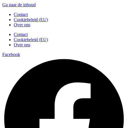
Ga naar de inhoud
Contact
Cookiebeleid (EU)
Over ons
Contact
Cookiebeleid (EU)
Over ons
Facebook