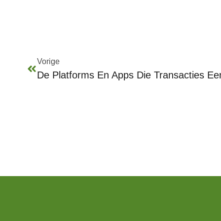
Vorige
De Platforms En Apps Die Transacties E