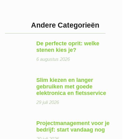
Andere Categorieën
De perfecte oprit: welke
stenen kies je?
6 augustus 2026
Slim kiezen en langer
gebruiken met goede
elektronica en fietsservice
29 juli 2026
Projectmanagement voor je
bedrijf: start vandaag nog
20 juli 2026