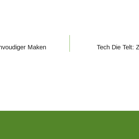
envoudiger Maken
Tech Die Telt: