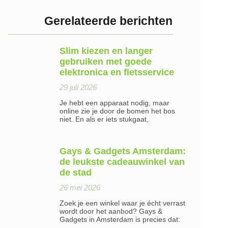
Gerelateerde berichten
Slim kiezen en langer
gebruiken met goede
elektronica en fietsservice
29 juli 2026
Je hebt een apparaat nodig, maar
online zie je door de bomen het bos
niet. En als er iets stukgaat,
Gays & Gadgets Amsterdam:
de leukste cadeauwinkel van
de stad
26 mei 2026
Zoek je een winkel waar je écht verrast
wordt door het aanbod? Gays &
Gadgets in Amsterdam is precies dat: