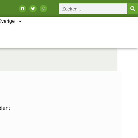
Overige
len: