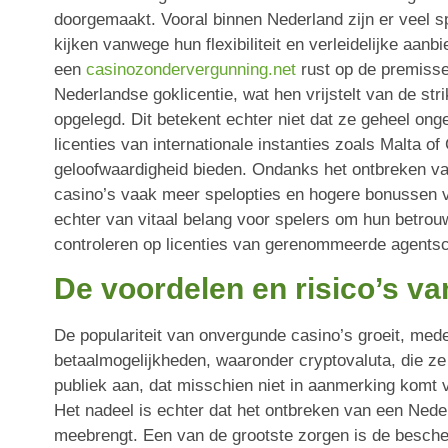
doorgemaakt. Vooral binnen Nederland zijn er veel s
kijken vanwege hun flexibiliteit en verleidelijke aan
een
casinozondervergunning.net
rust op de premisse
Nederlandse goklicentie, wat hen vrijstelt van de str
opgelegd. Dit betekent echter niet dat ze geheel ong
licenties van internationale instanties zoals Malta 
geloofwaardigheid bieden. Ondanks het ontbreken v
casino’s vaak meer spelopties en hogere bonussen v
echter van vitaal belang voor spelers om hun betrou
controleren op licenties van gerenommeerde agentsc
De voordelen en risico’s v
De populariteit van onvergunde casino’s groeit, med
betaalmogelijkheden, waaronder cryptovaluta, die ze 
publiek aan, dat misschien niet in aanmerking komt
Het nadeel is echter dat het ontbreken van een Nederl
meebrengt. Een van de grootste zorgen is de besche