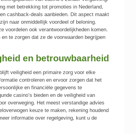
ng met betrekking tot promoties in Nederland,
 en cashback-deals aanbieden. Dit aspect maakt
zijn naar onmiddellijk voordeel of beloning.
eze voordelen ook verantwoordelijkheden komen.
 en te zorgen dat ze de voorwaarden begrijpen
gheid en betrouwbaarheid
ijft veiligheid een primaire zorg voor elke
informatie controleren en ervoor zorgen dat het
soonlijke en financiële gegevens te
unde casino’s bieden en de veiligheid van
 voor overweging. Het meest verstandige advies
 weloverwogen keuze te maken, rekening houdend
meer informatie over regelgeving, kunt u de