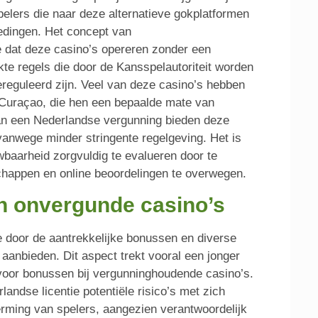
pelers die naar deze alternatieve gokplatformen
biedingen. Het concept van
 dat deze casino’s opereren zonder een
ikte regels die door de Kansspelautoriteit worden
ereguleerd zijn. Veel van deze casino’s hebben
of Curaçao, die hen een bepaalde mate van
an een Nederlandse vergunning bieden deze
anwege minder stringente regelgeving. Het is
wbaarheid zorgvuldig te evalueren door te
happen en online beoordelingen te overwegen.
an onvergunde casino’s
e door de aantrekkelijke bonussen en diverse
aanbieden. Dit aspect trekt vooral een jonger
 voor bonussen bij vergunninghoudende casino’s.
andse licentie potentiële risico’s met zich
rming van spelers, aangezien verantwoordelijk