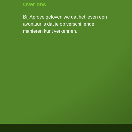
Over ons
Bij Aprove geloven we dat het leven een
avontuur is dat je op verschillende
manieren kunt verkennen.