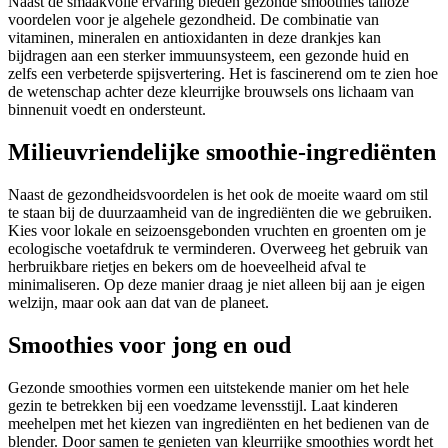
Naast de smaakvolle ervaring bieden gezonde smoothies talloze
voordelen voor je algehele gezondheid. De combinatie van
vitaminen, mineralen en antioxidanten in deze drankjes kan
bijdragen aan een sterker immuunsysteem, een gezonde huid en
zelfs een verbeterde spijsvertering. Het is fascinerend om te zien hoe
de wetenschap achter deze kleurrijke brouwsels ons lichaam van
binnenuit voedt en ondersteunt.
Milieuvriendelijke smoothie-ingrediënten
Naast de gezondheidsvoordelen is het ook de moeite waard om stil
te staan bij de duurzaamheid van de ingrediënten die we gebruiken.
Kies voor lokale en seizoensgebonden vruchten en groenten om je
ecologische voetafdruk te verminderen. Overweeg het gebruik van
herbruikbare rietjes en bekers om de hoeveelheid afval te
minimaliseren. Op deze manier draag je niet alleen bij aan je eigen
welzijn, maar ook aan dat van de planeet.
Smoothies voor jong en oud
Gezonde smoothies vormen een uitstekende manier om het hele
gezin te betrekken bij een voedzame levensstijl. Laat kinderen
meehelpen met het kiezen van ingrediënten en het bedienen van de
blender. Door samen te genieten van kleurrijke smoothies wordt het