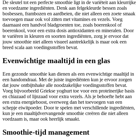
De sleutel tot een perfecte smoothie ligt in de variëteit aan kleurrijke
en voedzame ingrediënten. Denk aan felgekleurde bessen zoals
bosbessen, frambozen en aardbeien, die niet alleen een zoete smaak
toevoegen maar ook vol zitten met vitamines en vezels. Voeg
daarnaast een handvol bladgroenten toe, zoals boerenkool of
boerenkool, voor een extra dosis antioxidanten en mineralen. Door
te variëren in kleuren en soorten ingrediënten, zorg je ervoor dat
jouw smoothie niet alleen visueel aantrekkelijk is maar ook een
breed scala aan voedingsstoffen bevat.
Evenwichtige maaltijd in een glas
Een gezonde smoothie kan dienen als een evenwichtige maaltijd in
een handomdraai. Met de juiste ingrediënten kun je ervoor zorgen
dat jouw ontbijtshake alle noodzakelijke voedingsstoffen bevat.
Voeg bijvoorbeeld Griekse yoghurt toe voor een proteïnerijke basis
en chiazaad of lijnzaad voor extra vezels. Als je behoefte hebt aan
een extra energieboost, overweeg dan het toevoegen van een
schepje eiwitpoeder. Door te spelen met verschillende ingrediënten,
kun je een maaltijdvervangende smoothie creëren die niet alleen
voedzaam is, maar ook heerlijk smaakt.
Smoothie-tijd management