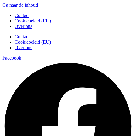
Ga naar de inhoud
Contact
Cookiebeleid (EU)
Over ons
Contact
Cookiebeleid (EU)
Over ons
Facebook