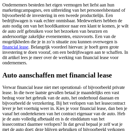
Ondernemers besteden het eigen vermogen het liefst aan hun
marketingcampagnes, een uitbreiding van het personeelsbestand of
bijvoorbeeld de investering in een tweede productielijn. Een
bedrijfswagen is vaak echter onmisbaar. Medewerkers hebben de
auto nodig om van het hoofdkantoor naar een klant te komen, je wilt
de auto zelf gebruiken voor het bezoeken van beurzen en
andersoortige zakelijke evenementen, enzovoorts. Een van de
mogelijkheden die je in zo’n situatie zou kunnen overwegen is
financial lease
. Belangrijk voordeel hiervan: je hoeft geen grote
investering te doen vooraf, om een bedrijfswagen aan te schaffen. In
dit artikel lees je meer over de werking van financial lease voor
ondernemers.
Auto aanschaffen met financial lease
Verwar financial lease niet met operational- of bijvoorbeeld private
lease. In die twee laatste gevallen betaal je maandelijks een vast
bedrag voor het gebruik van de auto, het onderhoud daaraan en
bijvoorbeeld de verzekering. Bij het verlopen van het leasecontract
lever je het voertuig weer in. Kies je voor financial lease, dan ben je
vanaf het ondertekenen van het contract eigenaar van de auto. Heb
je de auto volledig afbetaald en is de einddatum van het
leasecontract daarmee verlopen? In dat geval bepaal je zelf wat je
met de auto doet; deze blijven gebruiken of bijvoorbeeld verkopen