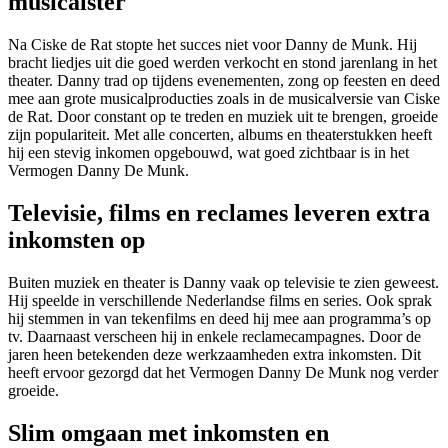
musicalster
Na Ciske de Rat stopte het succes niet voor Danny de Munk. Hij
bracht liedjes uit die goed werden verkocht en stond jarenlang in het
theater. Danny trad op tijdens evenementen, zong op feesten en deed
mee aan grote musicalproducties zoals in de musicalversie van Ciske
de Rat. Door constant op te treden en muziek uit te brengen, groeide
zijn populariteit. Met alle concerten, albums en theaterstukken heeft
hij een stevig inkomen opgebouwd, wat goed zichtbaar is in het
Vermogen Danny De Munk.
Televisie, films en reclames leveren extra
inkomsten op
Buiten muziek en theater is Danny vaak op televisie te zien geweest.
Hij speelde in verschillende Nederlandse films en series. Ook sprak
hij stemmen in van tekenfilms en deed hij mee aan programma’s op
tv. Daarnaast verscheen hij in enkele reclamecampagnes. Door de
jaren heen betekenden deze werkzaamheden extra inkomsten. Dit
heeft ervoor gezorgd dat het Vermogen Danny De Munk nog verder
groeide.
Slim omgaan met inkomsten en