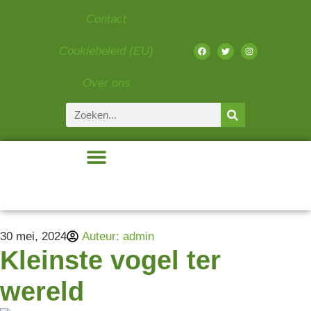
Contact
Cookiebeleid (EU)
Over ons
Beauty & Fashion
Eten & Drinken
Gadgets & Tech
Liefde & Relaties
30 mei, 2024
Auteur:
admin
Kleinste vogel ter
wereld