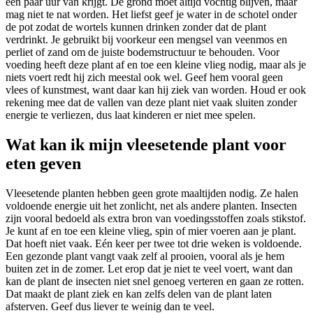
een paar uur van krijgt. De grond moet altijd vochtig blijven, maar
mag niet te nat worden. Het liefst geef je water in de schotel onder
de pot zodat de wortels kunnen drinken zonder dat de plant
verdrinkt. Je gebruikt bij voorkeur een mengsel van veenmos en
perliet of zand om de juiste bodemstructuur te behouden. Voor
voeding heeft deze plant af en toe een kleine vlieg nodig, maar als je
niets voert redt hij zich meestal ook wel. Geef hem vooral geen
vlees of kunstmest, want daar kan hij ziek van worden. Houd er ook
rekening mee dat de vallen van deze plant niet vaak sluiten zonder
energie te verliezen, dus laat kinderen er niet mee spelen.
Wat kan ik mijn vleesetende plant voor
eten geven
Vleesetende planten hebben geen grote maaltijden nodig. Ze halen
voldoende energie uit het zonlicht, net als andere planten. Insecten
zijn vooral bedoeld als extra bron van voedingsstoffen zoals stikstof.
Je kunt af en toe een kleine vlieg, spin of mier voeren aan je plant.
Dat hoeft niet vaak. Eén keer per twee tot drie weken is voldoende.
Een gezonde plant vangt vaak zelf al prooien, vooral als je hem
buiten zet in de zomer. Let erop dat je niet te veel voert, want dan
kan de plant de insecten niet snel genoeg verteren en gaan ze rotten.
Dat maakt de plant ziek en kan zelfs delen van de plant laten
afsterven. Geef dus liever te weinig dan te veel.