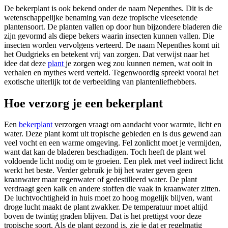
De bekerplant is ook bekend onder de naam Nepenthes. Dit is de
wetenschappelijke benaming van deze tropische vleesetende
plantensoort. De planten vallen op door hun bijzondere bladeren die
zijn gevormd als diepe bekers waarin insecten kunnen vallen. Die
insecten worden vervolgens verteerd. De naam Nepenthes komt uit
het Oudgrieks en betekent vrij van zorgen. Dat verwijst naar het
idee dat deze
plant
je zorgen weg zou kunnen nemen, wat ooit in
verhalen en mythes werd verteld. Tegenwoordig spreekt vooral het
exotische uiterlijk tot de verbeelding van plantenliefhebbers.
Hoe verzorg je een bekerplant
Een
bekerplant
verzorgen vraagt om aandacht voor warmte, licht en
water. Deze plant komt uit tropische gebieden en is dus gewend aan
veel vocht en een warme omgeving. Fel zonlicht moet je vermijden,
want dat kan de bladeren beschadigen. Toch heeft de plant wel
voldoende licht nodig om te groeien. Een plek met veel indirect licht
werkt het beste. Verder gebruik je bij het water geven geen
kraanwater maar regenwater of gedestilleerd water. De plant
verdraagt geen kalk en andere stoffen die vaak in kraanwater zitten.
De luchtvochtigheid in huis moet zo hoog mogelijk blijven, want
droge lucht maakt de plant zwakker. De temperatuur moet altijd
boven de twintig graden blijven. Dat is het prettigst voor deze
tropische soort. Als de plant gezond is, zie je dat er regelmatig