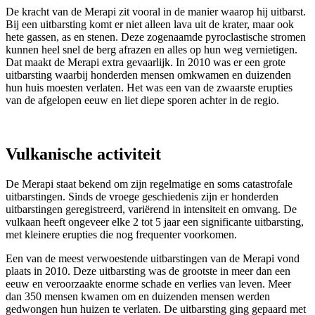
De kracht van de Merapi zit vooral in de manier waarop hij uitbarst.
Bij een uitbarsting komt er niet alleen lava uit de krater, maar ook
hete gassen, as en stenen. Deze zogenaamde pyroclastische stromen
kunnen heel snel de berg afrazen en alles op hun weg vernietigen.
Dat maakt de Merapi extra gevaarlijk. In 2010 was er een grote
uitbarsting waarbij honderden mensen omkwamen en duizenden
hun huis moesten verlaten. Het was een van de zwaarste erupties
van de afgelopen eeuw en liet diepe sporen achter in de regio.
Vulkanische activiteit
De Merapi staat bekend om zijn regelmatige en soms catastrofale
uitbarstingen. Sinds de vroege geschiedenis zijn er honderden
uitbarstingen geregistreerd, variërend in intensiteit en omvang. De
vulkaan heeft ongeveer elke 2 tot 5 jaar een significante uitbarsting,
met kleinere erupties die nog frequenter voorkomen.
Een van de meest verwoestende uitbarstingen van de Merapi vond
plaats in 2010. Deze uitbarsting was de grootste in meer dan een
eeuw en veroorzaakte enorme schade en verlies van leven. Meer
dan 350 mensen kwamen om en duizenden mensen werden
gedwongen hun huizen te verlaten. De uitbarsting ging gepaard met