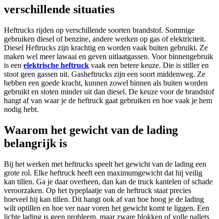
verschillende situaties
Heftrucks rijden op verschillende soorten brandstof. Sommige
gebruiken diesel of benzine, andere werken op gas of elektriciteit.
Diesel Heftrucks zijn krachtig en worden vaak buiten gebruikt. Ze
maken wel meer lawaai en geven uitlaatgassen. Voor binnengebruik
is een
elektrische heftruck
vaak een betere keuze. Die is stiller en
stoot geen gassen uit. Gasheftrucks zijn een soort middenweg. Ze
hebben een goede kracht, kunnen zowel binnen als buiten worden
gebruikt en stoten minder uit dan diesel. De keuze voor de brandstof
hangt af van waar je de heftruck gaat gebruiken en hoe vaak je hem
nodig hebt.
Waarom het gewicht van de lading
belangrijk is
Bij het werken met heftrucks speelt het gewicht van de lading een
grote rol. Elke heftruck heeft een maximumgewicht dat hij veilig
kan tillen. Ga je daar overheen, dan kan de truck kantelen of schade
veroorzaken. Op het typeplaatje van de heftruck staat precies
hoeveel hij kan tillen. Dit hangt ook af van hoe hoog je de lading
wilt optillen en hoe ver naar voren het gewicht komt te liggen. Een
lichte lading is geen probleem, maar zware blokken of volle pallets