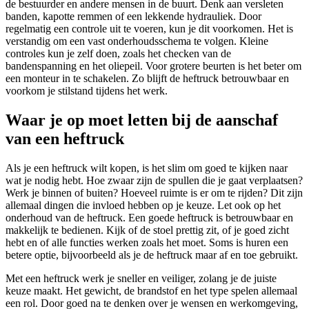
de bestuurder en andere mensen in de buurt. Denk aan versleten
banden, kapotte remmen of een lekkende hydrauliek. Door
regelmatig een controle uit te voeren, kun je dit voorkomen. Het is
verstandig om een vast onderhoudsschema te volgen. Kleine
controles kun je zelf doen, zoals het checken van de
bandenspanning en het oliepeil. Voor grotere beurten is het beter om
een monteur in te schakelen. Zo blijft de heftruck betrouwbaar en
voorkom je stilstand tijdens het werk.
Waar je op moet letten bij de aanschaf
van een heftruck
Als je een heftruck wilt kopen, is het slim om goed te kijken naar
wat je nodig hebt. Hoe zwaar zijn de spullen die je gaat verplaatsen?
Werk je binnen of buiten? Hoeveel ruimte is er om te rijden? Dit zijn
allemaal dingen die invloed hebben op je keuze. Let ook op het
onderhoud van de heftruck. Een goede heftruck is betrouwbaar en
makkelijk te bedienen. Kijk of de stoel prettig zit, of je goed zicht
hebt en of alle functies werken zoals het moet. Soms is huren een
betere optie, bijvoorbeeld als je de heftruck maar af en toe gebruikt.
Met een heftruck werk je sneller en veiliger, zolang je de juiste
keuze maakt. Het gewicht, de brandstof en het type spelen allemaal
een rol. Door goed na te denken over je wensen en werkomgeving,