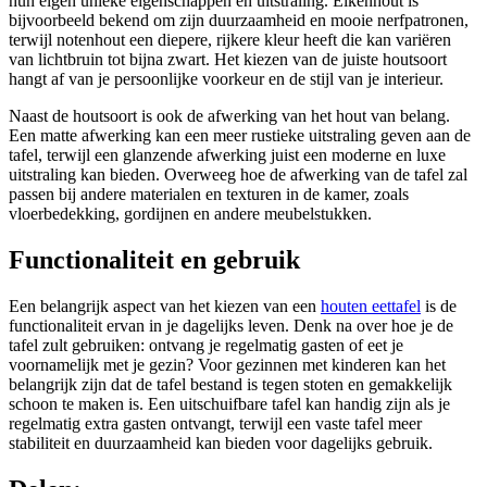
hun eigen unieke eigenschappen en uitstraling. Eikenhout is
bijvoorbeeld bekend om zijn duurzaamheid en mooie nerfpatronen,
terwijl notenhout een diepere, rijkere kleur heeft die kan variëren
van lichtbruin tot bijna zwart. Het kiezen van de juiste houtsoort
hangt af van je persoonlijke voorkeur en de stijl van je interieur.
Naast de houtsoort is ook de afwerking van het hout van belang.
Een matte afwerking kan een meer rustieke uitstraling geven aan de
tafel, terwijl een glanzende afwerking juist een moderne en luxe
uitstraling kan bieden. Overweeg hoe de afwerking van de tafel zal
passen bij andere materialen en texturen in de kamer, zoals
vloerbedekking, gordijnen en andere meubelstukken.
Functionaliteit en gebruik
Een belangrijk aspect van het kiezen van een
houten eettafel
is de
functionaliteit ervan in je dagelijks leven. Denk na over hoe je de
tafel zult gebruiken: ontvang je regelmatig gasten of eet je
voornamelijk met je gezin? Voor gezinnen met kinderen kan het
belangrijk zijn dat de tafel bestand is tegen stoten en gemakkelijk
schoon te maken is. Een uitschuifbare tafel kan handig zijn als je
regelmatig extra gasten ontvangt, terwijl een vaste tafel meer
stabiliteit en duurzaamheid kan bieden voor dagelijks gebruik.