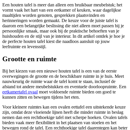
Een houten tafel is meer dan alleen een bruikbaar meubelstuk; het
vormt vaak het hart van een eetkamer of keuken, waar dagelijkse
maaltijden worden genoten, gesprekken plaatsvinden en
herinneringen worden gemaakt. De keuze voor de juiste tafel is
daarom een belangrijke beslissing die niet alleen moet passen bij je
persoonlijke smaak, maar ook bij de praktische behoeften van je
huishouden en de stijl van je interieur. In dit artikel ontdek je hoe je
de perfecte houten tafel kiest die naadloos aansluit op jouw
leefruimte en levensstijl.
Grootte en ruimte
Bij het kiezen van een nieuwe houten tafel is een van de eerste
overwegingen de grootte en de beschikbare ruimte in je huis. Meet
nauwkeurig de ruimte waar de tafel komt te staan, inclusief de
afstand tot andere meubelstukken en eventuele doorloopruimte. Een
eetkamertafel ovaal
moet voldoende ruimte bieden om goed te
kunnen zitten en bewegen tijdens het eten.
Voor kleinere ruimtes kan een ovalen eettafel een uitstekende keuze
zijn, omdat deze vloeiende lijnen heeft die minder ruimte in beslag
nemen dan een rechthoekige tafel met scherpe hoeken. Ovalen tafels
bieden vaak meer flexibiliteit in het plaatsen van stoelen en het
bewegen rond de tafel. Een rechthoekige tafel daarentegen kan beter