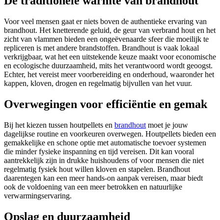
De traditionele warmte van brandhout
Voor veel mensen gaat er niets boven de authentieke ervaring van
brandhout. Het knetterende geluid, de geur van verbrand hout en het
zicht van vlammen bieden een ongeëvenaarde sfeer die moeilijk te
repliceren is met andere brandstoffen. Brandhout is vaak lokaal
verkrijgbaar, wat het een uitstekende keuze maakt voor economische
en ecologische duurzaamheid, mits het verantwoord wordt geoogst.
Echter, het vereist meer voorbereiding en onderhoud, waaronder het
kappen, kloven, drogen en regelmatig bijvullen van het vuur.
Overwegingen voor efficiëntie en gemak
Bij het kiezen tussen houtpellets en
brandhout
moet je jouw
dagelijkse routine en voorkeuren overwegen. Houtpellets bieden een
gemakkelijke en schone optie met automatische toevoer systemen
die minder fysieke inspanning en tijd vereisen. Dit kan vooral
aantrekkelijk zijn in drukke huishoudens of voor mensen die niet
regelmatig fysiek hout willen kloven en stapelen. Brandhout
daarentegen kan een meer hands-on aanpak vereisen, maar biedt
ook de voldoening van een meer betrokken en natuurlijke
verwarmingservaring.
Opslag en duurzaamheid