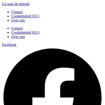
Ga naar de inhoud
Contact
Cookiebeleid (EU)
Over ons
Contact
Cookiebeleid (EU)
Over ons
Facebook