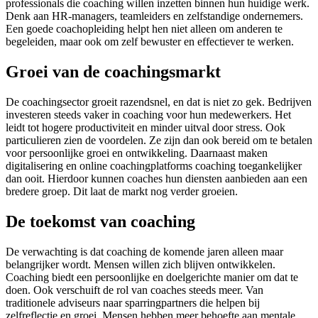
professionals die coaching willen inzetten binnen hun huidige werk.
Denk aan HR-managers, teamleiders en zelfstandige ondernemers.
Een goede coachopleiding helpt hen niet alleen om anderen te
begeleiden, maar ook om zelf bewuster en effectiever te werken.
Groei van de coachingsmarkt
De coachingsector groeit razendsnel, en dat is niet zo gek. Bedrijven
investeren steeds vaker in coaching voor hun medewerkers. Het
leidt tot hogere productiviteit en minder uitval door stress. Ook
particulieren zien de voordelen. Ze zijn dan ook bereid om te betalen
voor persoonlijke groei en ontwikkeling. Daarnaast maken
digitalisering en online coachingplatforms coaching toegankelijker
dan ooit. Hierdoor kunnen coaches hun diensten aanbieden aan een
bredere groep. Dit laat de markt nog verder groeien.
De toekomst van coaching
De verwachting is dat coaching de komende jaren alleen maar
belangrijker wordt. Mensen willen zich blijven ontwikkelen.
Coaching biedt een persoonlijke en doelgerichte manier om dat te
doen. Ook verschuift de rol van coaches steeds meer. Van
traditionele adviseurs naar sparringpartners die helpen bij
zelfreflectie en groei. Mensen hebben meer behoefte aan mentale