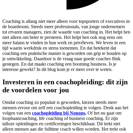
Coaching is allang niet meer alleen voor topsporters of executives in
de boardroom. Steeds meer professionals, van jonge ondernemers
tot ervaren managers, zien de waarde van coaching in. Het helpt hen
niet alleen om beter te presteren. Het helpt hen ook nog eens om
meer balans te vinden in hun werk en privéleven. We leven in een
tijd waarin werkdruk en stress toenemen. En dat betekent dat
coaching een praktische manier is geworden om grip te houden op
je ontwikkeling. Daardoor is de vraag naar goede coaches flink
gestegen. En dat maakt coaching een booming business. Is je
interesse gewekt? In dit blog kom je er meer over te weten.
Investeren in een coachopleiding: dit zijn
de voordelen voor jou
Omdat coaching zo populair is geworden, kiezen steeds meer
mensen ervoor om zelf een coachopleiding te volgen. Denk aan het
volgen van een
coachopleiding bij Nonons
.
Of het nu gaat om
loopbaancoaching, life coaching of business coaching. Er zijn
talloze opleidingen en certificeringen beschikbaar. Dit trekt niet
alleen mensen aan die fulltime coach willen worden. Het trekt ook