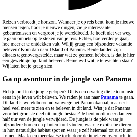
Reizen verbreedt je horizon. Wanneer je op reis bent, kom je nieuwe
mensen tegen, hoor je nieuwe dingen, zie je interessante
gebeurtenissen en vergroot je je wereldbeeld. Je hoeft niet ver weg
te gaan om iets op te steken van je reis. Echter, hoe verder je gaat,
hoe meer er te ontdekken valt. Wil jij graag een bijzondere vakantie
beleven? Kom dan naar IJsland of Panama. Beide landen zijn
elkaars tegenovergestelde, maar wat ze gemeen hebben, is dat je hier
een geweldige tijd kunt beleven. Benieuwd wat je te wachten staat?
Wij laten het je graag zien.
Ga op avontuur in de jungle van Panama
Heb je ooit in de jungle gelopen? Dit is een ervaring die je tenminste
eens in je leven wilt beleven. We raden je aan naar
Panama
te gaan.
Dit land is wereldberoemd vanwege het Panamakanaal, maar er is
heel veel meer te zien en te beleven in dit land. Wist je dat Panama
voor het grootste deel uit jungle bestaat? Je bent nooit meer dan een
half uur van de jungle verwijderd. De jungle is de plek waar je
bijzondere bomen en planten kunt vinden, waar je exotische dieren
in hun natuurlijke habitat spot en waar je zelf helemaal tot rust kunt
komen. Maak een meerdaagse tocht door de jungle en overnacht in