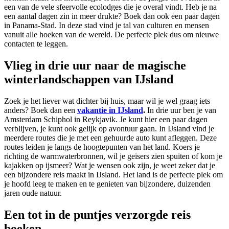
een van de vele sfeervolle ecolodges die je overal vindt. Heb je na
een aantal dagen zin in meer drukte? Boek dan ook een paar dagen
in Panama-Stad. In deze stad vind je tal van culturen en mensen
vanuit alle hoeken van de wereld. De perfecte plek dus om nieuwe
contacten te leggen.
Vlieg in drie uur naar de magische
winterlandschappen van IJsland
Zoek je het liever wat dichter bij huis, maar wil je wel graag iets
anders? Boek dan een
vakantie in IJsland
.
In drie uur ben je van
Amsterdam Schiphol in Reykjavik. Je kunt hier een paar dagen
verblijven, je kunt ook gelijk op avontuur gaan. In IJsland vind je
meerdere routes die je met een gehuurde auto kunt afleggen. Deze
routes leiden je langs de hoogtepunten van het land. Koers je
richting de warmwaterbronnen, wil je geisers zien spuiten of kom je
kajakken op ijsmeer? Wat je wensen ook zijn, je weet zeker dat je
een bijzondere reis maakt in IJsland. Het land is de perfecte plek om
je hoofd leeg te maken en te genieten van bijzondere, duizenden
jaren oude natuur.
Een tot in de puntjes verzorgde reis
boeken