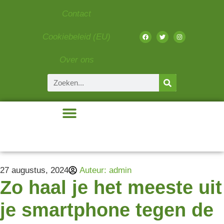
Contact
Cookiebeleid (EU)
Over ons
Beauty & Fashion
Eten & Drinken
Gadgets & Tech
Liefde & Relaties
27 augustus, 2024
Auteur:
admin
Zo haal je het meeste uit
je smartphone tegen de