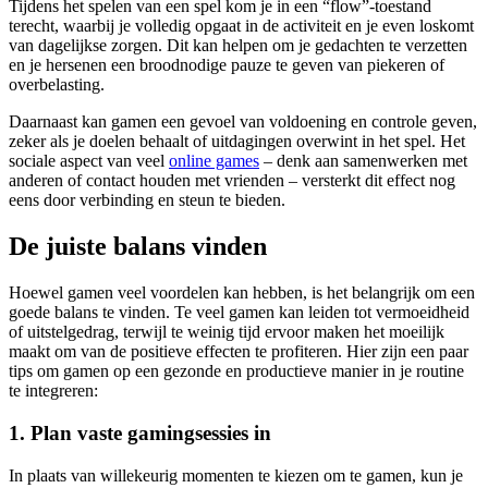
Tijdens het spelen van een spel kom je in een “flow”-toestand
terecht, waarbij je volledig opgaat in de activiteit en je even loskomt
van dagelijkse zorgen. Dit kan helpen om je gedachten te verzetten
en je hersenen een broodnodige pauze te geven van piekeren of
overbelasting.
Daarnaast kan gamen een gevoel van voldoening en controle geven,
zeker als je doelen behaalt of uitdagingen overwint in het spel. Het
sociale aspect van veel
online games
– denk aan samenwerken met
anderen of contact houden met vrienden – versterkt dit effect nog
eens door verbinding en steun te bieden.
De juiste balans vinden
Hoewel gamen veel voordelen kan hebben, is het belangrijk om een
goede balans te vinden. Te veel gamen kan leiden tot vermoeidheid
of uitstelgedrag, terwijl te weinig tijd ervoor maken het moeilijk
maakt om van de positieve effecten te profiteren. Hier zijn een paar
tips om gamen op een gezonde en productieve manier in je routine
te integreren:
1. Plan vaste gamingsessies in
In plaats van willekeurig momenten te kiezen om te gamen, kun je