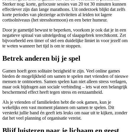
Sterker nog: korte, gefocuste sessies van 20 tot 30 minuten kunnen
effectiever zijn dan lange marathons. Uit onderzoek blijkt dat zelfs
korte periodes van plezierige activiteiten al leiden tot lagere
cortisolniveaus (het stresshormoon) en een beter humeur.
Door je gametijd bewust te beperken, voorkom je ook dat je in een
negatieve spiraal van uitstelgedrag of slaapgebrek terechtkomt. Zet
bijvoorbeeld een timer of stel een duidelijke limiet in voor jezelf om
te weten wanneer het tijd is om te stoppen.
Betrek anderen bij je spel
Gamen hoeft geen solitaire bezigheid te zijn. Veel online games
bieden de mogelijkheid om samen te spelen met vrienden of nieuwe
mensen te ontmoeten. Samen spelen kan niet alleen stress verlagen,
maar ook bijdragen aan sociale verbinding – iets wat een belangrijk
beschermend effect heeft tegen stress en eenzaamheid.
Als je vrienden of familieleden hebt die ook gamen, kun je
wekelijks een vast moment plannen om samen te spelen. Dit
versterkt jullie band én geeft iets leuks om naar uit te kijken, zonder
dat het veel planning of organisatie vereist.
Blijf luisteren naar je lichaam en geest