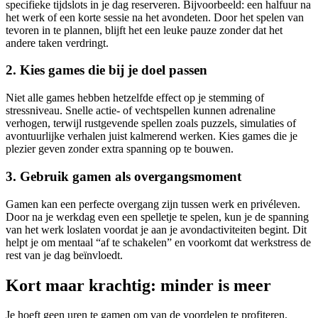
specifieke tijdslots in je dag reserveren. Bijvoorbeeld: een halfuur na
het werk of een korte sessie na het avondeten. Door het spelen van
tevoren in te plannen, blijft het een leuke pauze zonder dat het
andere taken verdringt.
2. Kies games die bij je doel passen
Niet alle games hebben hetzelfde effect op je stemming of
stressniveau. Snelle actie- of vechtspellen kunnen adrenaline
verhogen, terwijl rustgevende spellen zoals puzzels, simulaties of
avontuurlijke verhalen juist kalmerend werken. Kies games die je
plezier geven zonder extra spanning op te bouwen.
3. Gebruik gamen als overgangsmoment
Gamen kan een perfecte overgang zijn tussen werk en privéleven.
Door na je werkdag even een spelletje te spelen, kun je de spanning
van het werk loslaten voordat je aan je avondactiviteiten begint. Dit
helpt je om mentaal “af te schakelen” en voorkomt dat werkstress de
rest van je dag beïnvloedt.
Kort maar krachtig: minder is meer
Je hoeft geen uren te gamen om van de voordelen te profiteren.