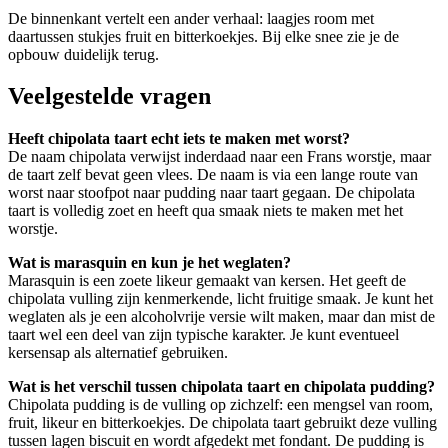
De binnenkant vertelt een ander verhaal: laagjes room met
daartussen stukjes fruit en bitterkoekjes. Bij elke snee zie je de
opbouw duidelijk terug.
Veelgestelde vragen
Heeft chipolata taart echt iets te maken met worst?
De naam chipolata verwijst inderdaad naar een Frans worstje, maar
de taart zelf bevat geen vlees. De naam is via een lange route van
worst naar stoofpot naar pudding naar taart gegaan. De chipolata
taart is volledig zoet en heeft qua smaak niets te maken met het
worstje.
Wat is marasquin en kun je het weglaten?
Marasquin is een zoete likeur gemaakt van kersen. Het geeft de
chipolata vulling zijn kenmerkende, licht fruitige smaak. Je kunt het
weglaten als je een alcoholvrije versie wilt maken, maar dan mist de
taart wel een deel van zijn typische karakter. Je kunt eventueel
kersensap als alternatief gebruiken.
Wat is het verschil tussen chipolata taart en chipolata pudding?
Chipolata pudding is de vulling op zichzelf: een mengsel van room,
fruit, likeur en bitterkoekjes. De chipolata taart gebruikt deze vulling
tussen lagen biscuit en wordt afgedekt met fondant. De pudding is