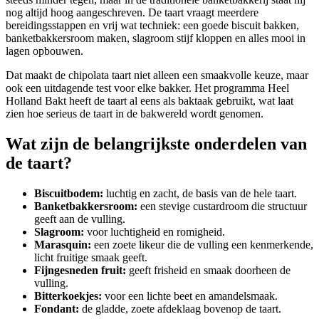
nog altijd hoog aangeschreven. De taart vraagt meerdere
bereidingsstappen en vrij wat techniek: een goede biscuit bakken,
banketbakkersroom maken, slagroom stijf kloppen en alles mooi in
lagen opbouwen.
Dat maakt de chipolata taart niet alleen een smaakvolle keuze, maar
ook een uitdagende test voor elke bakker. Het programma Heel
Holland Bakt heeft de taart al eens als baktaak gebruikt, wat laat
zien hoe serieus de taart in de bakwereld wordt genomen.
Wat zijn de belangrijkste onderdelen van
de taart?
Biscuitbodem:
luchtig en zacht, de basis van de hele taart.
Banketbakkersroom:
een stevige custardroom die structuur
geeft aan de vulling.
Slagroom:
voor luchtigheid en romigheid.
Marasquin:
een zoete likeur die de vulling een kenmerkende,
licht fruitige smaak geeft.
Fijngesneden fruit:
geeft frisheid en smaak doorheen de
vulling.
Bitterkoekjes:
voor een lichte beet en amandelsmaak.
Fondant:
de gladde, zoete afdeklaag bovenop de taart.