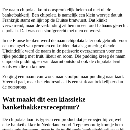
De naam chipolata komt oorspronkelijk helemaal niet uit de
banketbakkerij. Een chipolata is namelijk een klein worstje dat uit
Frankrijk stamt en lijkt op de Duitse bratwurst. Dat klinkt
verwarrend, maar de verbinding zit hem in een oud Italiaans gerecht:
cipollata. Dat was een stoofgerecht met uien en worst.
In de Franse keuken werd de naam chipolata later ook gebruikt voor
een mengsel van groenten en kruiden dat als garnering diende.
Uiteindelijk werd de naam in de patisserie overgenomen voor een
rijke pudding met fruit, likeur en room. Die pudding kreeg de naam
chipolata pudding, en van daaruit ontstond ook de chipolata taart
zoals we die nu kennen.
Zo ging een naam van worst naar stoofpot naar pudding naar taart.
Vreemd pad, maar het eindresultaat is een stuk aantrekkelijker dan
de oorsprong.
Wat maakt dit een klassieke
banketbakkersreceptuur?
De chipolata taart is typisch een product dat je vroeger bij vrijwel
elke banketbakker in Nederland vond. Tegenwoordig kom je hem
steeds minder tegen, maar in de traditionele banketbakkerij staat hij