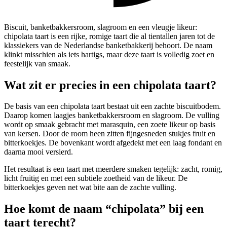
Biscuit, banketbakkersroom, slagroom en een vleugje likeur:
chipolata taart is een rijke, romige taart die al tientallen jaren tot de
klassiekers van de Nederlandse banketbakkerij behoort. De naam
klinkt misschien als iets hartigs, maar deze taart is volledig zoet en
feestelijk van smaak.
Wat zit er precies in een chipolata taart?
De basis van een chipolata taart bestaat uit een zachte biscuitbodem.
Daarop komen laagjes banketbakkersroom en slagroom. De vulling
wordt op smaak gebracht met marasquin, een zoete likeur op basis
van kersen. Door de room heen zitten fijngesneden stukjes fruit en
bitterkoekjes. De bovenkant wordt afgedekt met een laag fondant en
daarna mooi versierd.
Het resultaat is een taart met meerdere smaken tegelijk: zacht, romig,
licht fruitig en met een subtiele zoetheid van de likeur. De
bitterkoekjes geven net wat bite aan de zachte vulling.
Hoe komt de naam “chipolata” bij een
taart terecht?