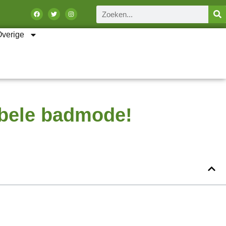
Overige
tabele badmode!