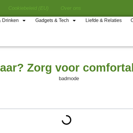
Cookiebeleid (EU)
Over ons
& Drinken
Gadgets & Tech
Liefde & Relaties
najaar? Zorg voor comfor