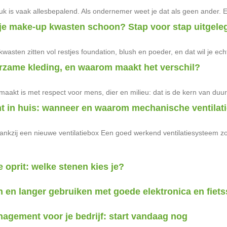
uk is vaak allesbepalend. Als ondernemer weet je dat als geen ander. Ee
je make-up kwasten schoon? Stap voor stap uitgele
wasten zitten vol restjes foundation, blush en poeder, en dat wil je 
rzame kleding, en waarom maakt het verschil?
maakt is met respect voor mens, dier en milieu: dat is de kern van duu
ht in huis: wanneer en waarom mechanische ventilat
ankzij een nieuwe ventilatiebox Een goed werkend ventilatiesysteem zorg
e oprit: welke stenen kies je?
n en langer gebruiken met goede elektronica en fiets
agement voor je bedrijf: start vandaag nog