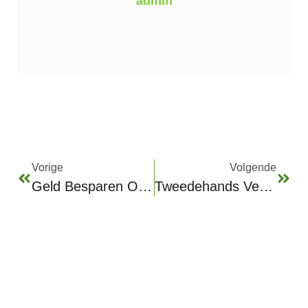
admin
Vorige
Volgende
Geld Besparen Op Merkkleding? Zo Pak Je Dat Aan
Tweedehands Verkopen? Tips En Tricks Voor Snel Resultaat!