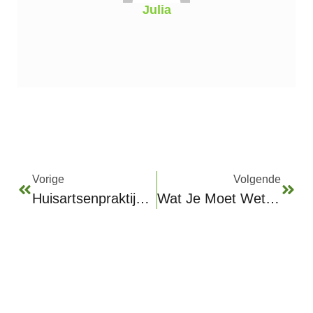
Julia
Vorige
Volgende
Huisartsenpraktijk Beinum In Doesburg: Alles Wat Je Moet Weten
Wat Je Moet Weten Over Het Vermogen Van Dave Maasland