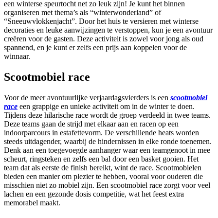
een winterse speurtocht net zo leuk zijn! Je kunt het binnen
organiseren met thema’s als “winterwonderland” of
“Sneeuwvlokkenjacht”. Door het huis te versieren met winterse
decoraties en leuke aanwijzingen te verstoppen, kun je een avontuur
creëren voor de gasten. Deze activiteit is zowel voor jong als oud
spannend, en je kunt er zelfs een prijs aan koppelen voor de
winnaar.
Scootmobiel race
Voor de meer avontuurlijke verjaardagsvierders is een
scootmobiel
race
een grappige en unieke activiteit om in de winter te doen.
Tijdens deze hilarische race wordt de groep verdeeld in twee teams.
Deze teams gaan de strijd met elkaar aan en racen op een
indoorparcours in estafettevorm. De verschillende heats worden
steeds uitdagender, waarbij de hindernissen in elke ronde toenemen.
Denk aan een toegevoegde aanhanger waar een teamgenoot in mee
scheurt, ringsteken en zelfs een bal door een basket gooien. Het
team dat als eerste de finish bereikt, wint de race. Scootmobielen
bieden een manier om plezier te hebben, vooral voor ouderen die
misschien niet zo mobiel zijn. Een scootmobiel race zorgt voor veel
lachen en een gezonde dosis competitie, wat het feest extra
memorabel maakt.