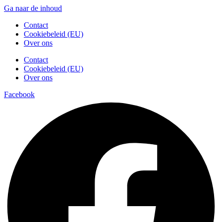
Ga naar de inhoud
Contact
Cookiebeleid (EU)
Over ons
Contact
Cookiebeleid (EU)
Over ons
Facebook