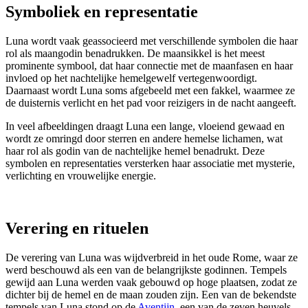
Symboliek en representatie
Luna wordt vaak geassocieerd met verschillende symbolen die haar
rol als maangodin benadrukken. De maansikkel is het meest
prominente symbool, dat haar connectie met de maanfasen en haar
invloed op het nachtelijke hemelgewelf vertegenwoordigt.
Daarnaast wordt Luna soms afgebeeld met een fakkel, waarmee ze
de duisternis verlicht en het pad voor reizigers in de nacht aangeeft.
In veel afbeeldingen draagt Luna een lange, vloeiend gewaad en
wordt ze omringd door sterren en andere hemelse lichamen, wat
haar rol als godin van de nachtelijke hemel benadrukt. Deze
symbolen en representaties versterken haar associatie met mysterie,
verlichting en vrouwelijke energie.
Verering en rituelen
De verering van Luna was wijdverbreid in het oude Rome, waar ze
werd beschouwd als een van de belangrijkste godinnen. Tempels
gewijd aan Luna werden vaak gebouwd op hoge plaatsen, zodat ze
dichter bij de hemel en de maan zouden zijn. Een van de bekendste
tempels van Luna stond op de
Aventijn
, een van de zeven heuvels