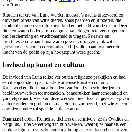
van Rome.
Rituelen ter ere van Luna werden meestal ’s nachts uitgevoerd en
omvatten offers van witte dieren, zoals paarden en runderen, die
symbool stonden voor de zuiverheid en het licht van de maan. Deze
rituelen waren bedoeld om de gunst van de godin te verkrijgen en
om bescherming en vruchtbaarheid te vragen. Priesters en
priesteressen die aan Luna waren gewijd, droegen vaak witte
gewaden en voerden ceremonies uit bij volle maan, wanneer de
kracht van de godin op zijn hoogtepunt werd geacht.
Invloed op kunst en cultuur
De invloed van Luna reikte ver buiten religieuze praktijken en had
een diepgaande impact op de Romeinse kunst en cultuur.
Kunstwerken die Luna afbeelden, variërend van schilderijen en
beeldhouwwerken tot mozaïeken, benadrukken haar schoonheid en
goddelijke aard. Veel van deze werken tonen haar in gezelschap van
andere goden en godinnen, zoals Sol, de zonnegod, met wie ze een
complementaire rol speelde in de kosmos.
Daarnaast hebben Romeinse dichters en schrijvers, zoals Ovidius en
Vergilius, Luna vereeuwigd in hun werken, waarbij ze haar als een
centrale figuur in verschillende mythologische verhalen beschrijven.