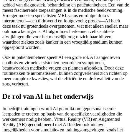
gebied van diagnostiek, behandeling en patiëntenbeheer. Een van de
meest fascinerende toepassingen is in de medische beeldvorming.
Vroeger moesten specialisten MRI-scans en röntgenfoto’s
interpreteren—een tijdrovend en foutgevoelig proces—AI heeft
deze taak nu grotendeels overgenomen, wat niet alleen sneller, maar
ook nauwkeuriger is. AI-algoritmes herkennen zelfs subtiele
afwijkingen die voor het menselijk oog onzichtbaar blijven,
waardoor ziektes zoals kanker in een vroegtijdig stadium kunnen
opgespoord worden.
Ook in patiëntenbeheer speelt AI een grote rol. AI-aangedreven
chatbots en virtuele assistenten beoordelen symptomen,
beantwoorden medische vragen en plannen afspraken. Door deze
routinetaken te automatiseren, kunnen zorgverleners zich richten op
meer complexe kwesties, wat de efficiëntie en de kwaliteit van de
zorg verbetert.
De rol van AI in het onderwijs
In bedrijfstrainingen wordt AI gebruikt om gepersonaliseerde
leerpaden te creëren op basis van de specifieke vaardigheden die
werknemers nodig hebben. Virtual Reality (VR) en Augmented
Reality (AR) gecombineerd met AI bieden ook nieuwe
mogelijkheden voor simulatie- en trainingsomgevingen, zoals het