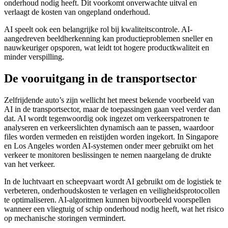
onderhoud nodig heeft. Dit voorkomt onverwachte uitval en
verlaagt de kosten van ongepland onderhoud.
AI speelt ook een belangrijke rol bij kwaliteitscontrole. AI-
aangedreven beeldherkenning kan productieproblemen sneller en
nauwkeuriger opsporen, wat leidt tot hogere productkwaliteit en
minder verspilling.
De vooruitgang in de transportsector
Zelfrijdende auto’s zijn wellicht het meest bekende voorbeeld van
AI in de transportsector, maar de toepassingen gaan veel verder dan
dat. AI wordt tegenwoordig ook ingezet om verkeerspatronen te
analyseren en verkeerslichten dynamisch aan te passen, waardoor
files worden vermeden en reistijden worden ingekort. In Singapore
en Los Angeles worden AI-systemen onder meer gebruikt om het
verkeer te monitoren beslissingen te nemen naargelang de drukte
van het verkeer.
In de luchtvaart en scheepvaart wordt AI gebruikt om de logistiek te
verbeteren, onderhoudskosten te verlagen en veiligheidsprotocollen
te optimaliseren. AI-algoritmen kunnen bijvoorbeeld voorspellen
wanneer een vliegtuig of schip onderhoud nodig heeft, wat het risico
op mechanische storingen vermindert.