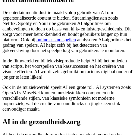
De entertainmentindustrie maakt volop gebruik van AI om
gepersonaliseerde content te bieden. Streamingdiensten zoals
Netflix, Spotify en YouTube gebruiken AI-algoritmes om
aanbevelingen te doen op basis van kijk- en luistergeschiedenis. Dit
zorgt voor meer betrokkenheid en houdt gebruikers langer op hun
platform. Ook bij
online casino spellen
analyseren AI-algoritmes het
gedrag van spelers. AI helpt zelfs bij het detecteren van
gokverslaving door het speelgedrag van gebruikers te monitoren.
In de filmwereld en bij televisieproductie helpt AI bij het ontleden
van scripts, het voorspellen van kassuccessen en het creëren van
visuele effecten. AI wordt zelfs gebruikt om acteurs digitaal ouder of
jonger te laten lijken!
Ook in de muziekwereld speelt AI een grote rol. AI-systemen zoals
OpenAI’s MuseNet kunnen muziekstukken componeren in
verschillende stijlen, van klassieke symfonieën tot moderne
popmuziek, wat de creatie van soundtracks en jingles een stuk
eenvoudiger maakt.
AI in de gezondheidszorg
AI heeft de gezondheidszorg drastisch veranderd, vooral op het