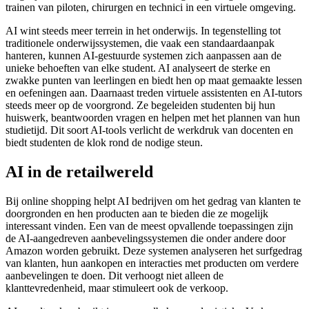
trainen van piloten, chirurgen en technici in een virtuele omgeving.
AI wint steeds meer terrein in het onderwijs. In tegenstelling tot
traditionele onderwijssystemen, die vaak een standaardaanpak
hanteren, kunnen AI-gestuurde systemen zich aanpassen aan de
unieke behoeften van elke student. AI analyseert de sterke en
zwakke punten van leerlingen en biedt hen op maat gemaakte lessen
en oefeningen aan. Daarnaast treden virtuele assistenten en AI-tutors
steeds meer op de voorgrond. Ze begeleiden studenten bij hun
huiswerk, beantwoorden vragen en helpen met het plannen van hun
studietijd. Dit soort AI-tools verlicht de werkdruk van docenten en
biedt studenten de klok rond de nodige steun.
AI in de retailwereld
Bij online shopping helpt AI bedrijven om het gedrag van klanten te
doorgronden en hen producten aan te bieden die ze mogelijk
interessant vinden. Een van de meest opvallende toepassingen zijn
de AI-aangedreven aanbevelingssystemen die onder andere door
Amazon worden gebruikt. Deze systemen analyseren het surfgedrag
van klanten, hun aankopen en interacties met producten om verdere
aanbevelingen te doen. Dit verhoogt niet alleen de
klanttevredenheid, maar stimuleert ook de verkoop.