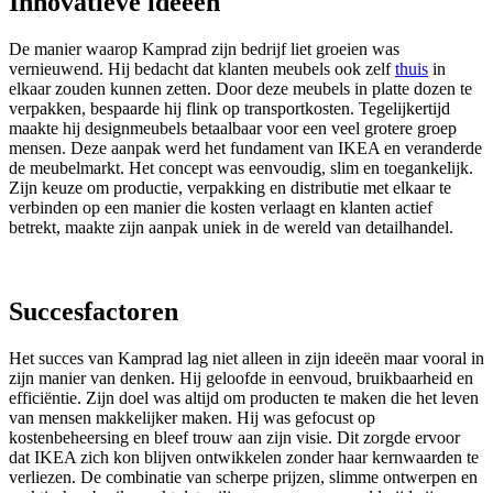
Innovatieve ideeën
De manier waarop Kamprad zijn bedrijf liet groeien was
vernieuwend. Hij bedacht dat klanten meubels ook zelf
thuis
in
elkaar zouden kunnen zetten. Door deze meubels in platte dozen te
verpakken, bespaarde hij flink op transportkosten. Tegelijkertijd
maakte hij designmeubels betaalbaar voor een veel grotere groep
mensen. Deze aanpak werd het fundament van IKEA en veranderde
de meubelmarkt. Het concept was eenvoudig, slim en toegankelijk.
Zijn keuze om productie, verpakking en distributie met elkaar te
verbinden op een manier die kosten verlaagt en klanten actief
betrekt, maakte zijn aanpak uniek in de wereld van detailhandel.
Succesfactoren
Het succes van Kamprad lag niet alleen in zijn ideeën maar vooral in
zijn manier van denken. Hij geloofde in eenvoud, bruikbaarheid en
efficiëntie. Zijn doel was altijd om producten te maken die het leven
van mensen makkelijker maken. Hij was gefocust op
kostenbeheersing en bleef trouw aan zijn visie. Dit zorgde ervoor
dat IKEA zich kon blijven ontwikkelen zonder haar kernwaarden te
verliezen. De combinatie van scherpe prijzen, slimme ontwerpen en