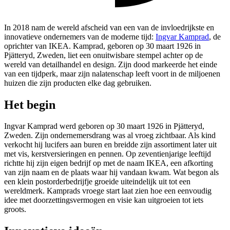
In 2018 nam de wereld afscheid van een van de invloedrijkste en
innovatieve ondernemers van de moderne tijd:
Ingvar Kamprad
, de
oprichter van IKEA. Kamprad, geboren op 30 maart 1926 in
Pjätteryd, Zweden, liet een onuitwisbare stempel achter op de
wereld van detailhandel en design. Zijn dood markeerde het einde
van een tijdperk, maar zijn nalatenschap leeft voort in de miljoenen
huizen die zijn producten elke dag gebruiken.
Het begin
Ingvar Kamprad werd geboren op 30 maart 1926 in Pjätteryd,
Zweden. Zijn ondernemersdrang was al vroeg zichtbaar. Als kind
verkocht hij lucifers aan buren en breidde zijn assortiment later uit
met vis, kerstversieringen en pennen. Op zeventienjarige leeftijd
richtte hij zijn eigen bedrijf op met de naam IKEA, een afkorting
van zijn naam en de plaats waar hij vandaan kwam. Wat begon als
een klein postorderbedrijfje groeide uiteindelijk uit tot een
wereldmerk. Kamprads vroege start laat zien hoe een eenvoudig
idee met doorzettingsvermogen en visie kan uitgroeien tot iets
groots.