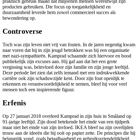
praktisch gebruik maakt dat miljoenen mensen wereldwijd zijn
producten gebruiken. Die focus op toegankelijkheid en
duurzaamheid leverde hem zowel commercieel succes als
bewondering op.
Controverse
Toch was zijn leven niet vrij van fouten. In de jaren negentig kwam
naar voren dat hij in zijn jeugd betrokken was bij een organisatie
met nazi-sympathieën. Kamprad schaamde zich hiervoor en bood
publiekelijk zijn excuses aan. Hij gaf aan dat het een grote
vergissing was, beïnvloed door zijn familie en zijn jonge leeftijd.
Deze periode liet zien dat zelfs iemand met een indrukwekkende
carrière ook zijn schaduwzijde kent. Door zijn fout openlijk te
erkennen en verantwoordelijkheid te nemen, bleef hij voor veel
mensen toch een inspirerende figuur.
Erfenis
Op 27 januari 2018 overleed Kamprad in zijn huis in Småland op
91-jarige leeftijd. Zijn dood betekende het einde van een tijdperk
maar niet het einde van zijn invloed. IKEA bleef na zijn overlijden
trouw aan de ideeën die hij ooit op papier zette. De principes die hij
belangrijk vond, zoals betaalbaarheid en gebruiksvriendelijkheid,