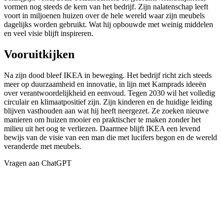
vormen nog steeds de kern van het bedrijf. Zijn nalatenschap leeft
voort in miljoenen huizen over de hele wereld waar zijn meubels
dagelijks worden gebruikt. Wat hij opbouwde met weinig middelen
en veel visie blijft inspireren.
Vooruitkijken
Na zijn dood bleef IKEA in beweging. Het bedrijf richt zich steeds
meer op duurzaamheid en innovatie, in lijn met Kamprads ideeën
over verantwoordelijkheid en eenvoud. Tegen 2030 wil het volledig
circulair en klimaatpositief zijn. Zijn kinderen en de huidige leiding
blijven vasthouden aan wat hij heeft neergezet. Ze zoeken nieuwe
manieren om huizen mooier en praktischer te maken zonder het
milieu uit het oog te verliezen. Daarmee blijft IKEA een levend
bewijs van de visie van een man die met lucifers begon en de wereld
veranderde met meubels.
Vragen aan ChatGPT